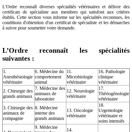
L'Ordre reconnaît diverses spécialités vétérinaires et délivre des
certificats de spécialiste aux membres qui satisfont aux critères
établis. Cette section vous informe sur les spécialités reconnues, les
conditions d'obtention d'un certificat de spécialiste et les démarches
à suivre pour soumettre votre demande.
L’Ordre reconnaît les spécialités
suivantes :
1.
6. Médecine du
11.
16. Pathologie
Anesthésiologie
comportement
Microbiologie
clinique
vétérinaire
animal
vétérinaire
vétérinaire
7. Médecine des
17.
2. Chirurgie des
12. Neurologie
animaux de
Thériogénologie
grands animaux
vétérinaire
laboratoire
vétérinaire
18.
3. Chirurgie des
8. Médecine
13. Oncologie
Urgentologie
animaux de
interne des
vétérinaire
vétérinaire et
compagnie
grands animaux
soins intensifs
9. Médecine
14.